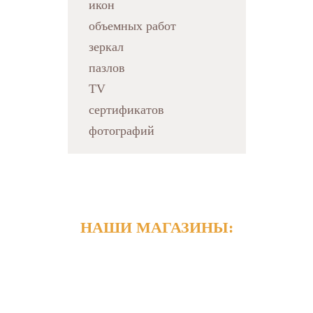
икон
объемных работ
зеркал
пазлов
TV
сертификатов
фотографий
НАШИ МАГАЗИНЫ:
Россия, Калининград,
ул. Калязинская, 15
+7 (4012) 389-388