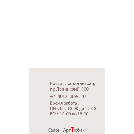
Россия, Калининград,
ул. Калязинская, 15
+7 (4012) 389-388
info@artbaget39.ru
Время работы:
ПН-СБ: 9-00 до 18-00
ВС: c 10-00 до 18-00
Россия, Калининград,
пр.Ленинский, 100
+7 (4012) 389-510
Время работы:
ПН-СБ: c 10-00 до 19-00
ВС: c 10-00 до 18-00
Т
Салон "Арт
юбик"